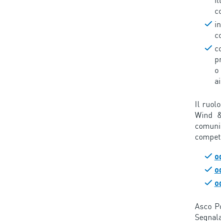
i
c
i
c
c
p
o
ai
Il ruol
Wind & 
comunic
compete
o
o
o
Asco Po
Segnala