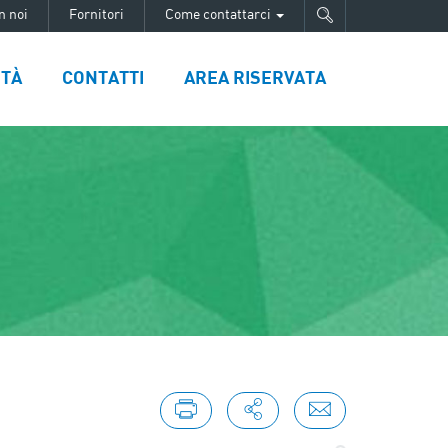
n noi
Fornitori
Come contattarci
ITÀ
CONTATTI
AREA RISERVATA