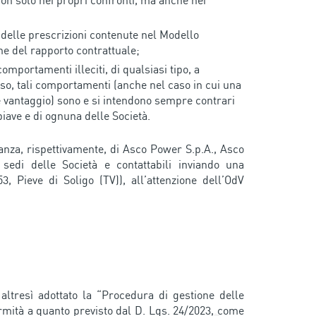
non solo nei propri confronti, ma anche nei
 delle prescrizioni contenute nel Modello
ne del rapporto contrattuale;
mportamenti illeciti, di qualsiasi tipo, a
so, tali comportamenti (anche nel caso in cui una
e vantaggio) sono e si intendono sempre contrari
piave e di ognuna delle Società.
lanza, rispettivamente, di Asco Power S.p.A., Asco
 sedi delle Società e contattabili inviando una
3, Pieve di Soligo (TV)), all’attenzione dell’OdV
ltresì adottato la “Procedura di gestione delle
rmità a quanto previsto dal D. Lgs. 24/2023, come