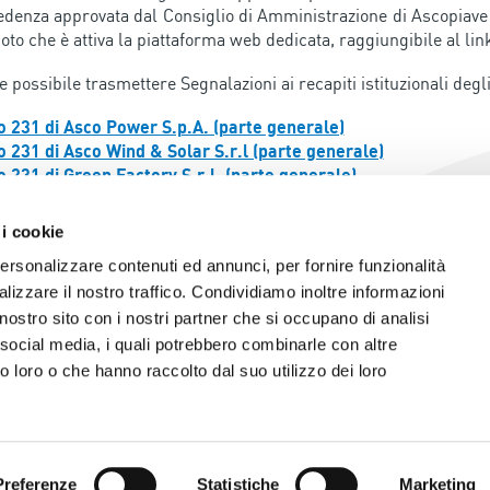
edenza approvata dal Consiglio di Amministrazione di Ascopiave 
oto che è attiva la piattaforma web dedicata, raggiungibile al li
re possibile trasmettere Segnalazioni ai recapiti istituzionali deg
 231 di Asco Power S.p.A. (parte generale)
 231 di Asco Wind & Solar S.r.l (parte generale)
 231 di Green Factory S.r.l. (parte generale)
 Etico Gruppo Ascopiave
ra di gestione delle Segnalazioni Gruppo Ascopiave
 i cookie
tiva Privacy Allegato C Procedura Segnalazioni
personalizzare contenuti ed annunci, per fornire funzionalità
lizzare il nostro traffico. Condividiamo inoltre informazioni
l nostro sito con i nostri partner che si occupano di analisi
 social media, i quali potrebbero combinarle con altre
o loro o che hanno raccolto dal suo utilizzo dei loro
- 31053 Pieve di Soligo (TV)
098
96
I. (TV-BL) 03038580241
Preferenze
Statistiche
Marketing