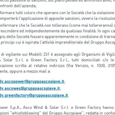
llecito passibile di sanzioni, sul piano penale ed amministrativo, 
onfronti dell’azienda;
nformare tutti coloro che operano con le Società che la violazione
omporterà l’applicazione di apposite sanzioni, ovvero la risoluzio
onfermare che le Società non tollerano (come mai tollereranno) co
rescindere ed indipendentemente da qualsiasi finalità. In ogni ca
 più delle Società fossero apparentemente in condizione di trarn
 principi cui è ispirata l’attività imprenditoriale del Gruppo Asco
o di vigilante sui Modelli 231 è assegnato agli Organismi di Vigi
Solar S.r.l. e Green Factory S.r.l., tutti domiciliati c/o le
azione scritta al relativo indirizzo (Via Verizzo, n. 1030, 3105
nte, oppure a mezzo mail a:
dv.ascopower@gruppoascopiave.it
;
dv.ascowes@gruppoascopiave.it
;
dv.greenfactory@gruppoascopiave.it
.
wer S.p.A., Asco Wind & Solar S.r.l. e Green Factory hanno a
zioni “whistleblowing” del Gruppo Ascopiave”, redatta in confo