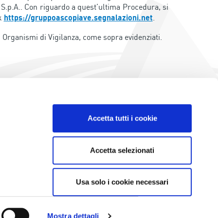
S.p.A.. Con riguardo a quest’ultima Procedura, si
nk
https://gruppoascopiave.segnalazioni.net
.
li Organismi di Vigilanza, come sopra evidenziati.
Accetta tutti i cookie
Accetta selezionati
Privacy policy ed informative generali
Accordi di contitolarità
Usa solo i cookie necessari
Cookie Policy
Company info
Mappa del sito
Mostra dettagli