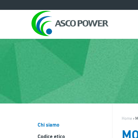
Home
›
M
Chi siamo
MO
Codice etico