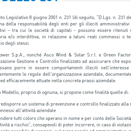
eto Legislativo 8 giugno 2001 n. 231 (di seguito, “D.Lgs. n. 231 d
ina della responsabilità degli enti per gli illeciti amministrati
tivi – tra cui le società di capitali – possono essere ritenuti
ria e/o interdittiva, in relazione a taluni reati commessi o ten
io degli stessi.
wer S.p.A., nonché Asco Wind & Solar S.r.l. e Green Factory
zazione Gestione e Controllo finalizzato ad assicurare che espon
ssano porre in essere comportamenti illeciti nell’interesse
entemente le regole dell’organizzazione aziendale, documentate 
 ed efficacemente attuate nella concreta prassi aziendale.
 Modello, proprio di ognuna, si propone come finalità quelle di:
redisporre un sistema di prevenzione e controllo finalizzato alla 
nnessi all’attività aziendale
endere tutti coloro che operano in nome e per conto delle Società 
tività a rischio”, consapevoli di poter incorrere, in caso di violazi