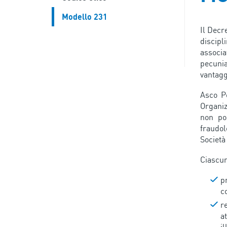
Modello 231
Il Decr
discipl
associa
pecunia
vantagg
Asco Po
Organiz
non po
fraudol
Società
Ciascun
p
co
r
at