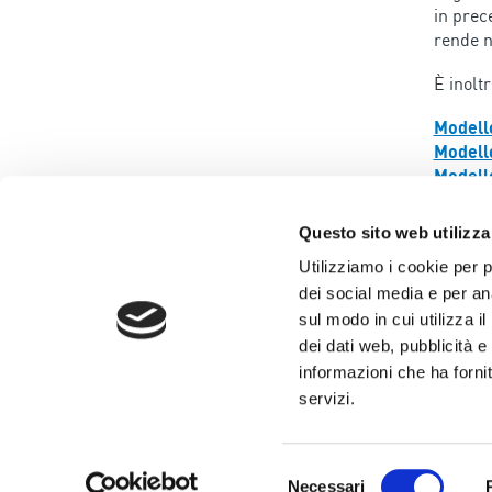
in prec
rende n
È inolt
Modello
Modello
Modello
Codice
Procedu
Questo sito web utilizza
Informa
Utilizziamo i cookie per 
dei social media e per ana
sul modo in cui utilizza i
dei dati web, pubblicità e
informazioni che ha fornit
Via Verizzo, 1030 
servizi.
Tel +39 0438 980
Fax +39 0438 820
Selezione
C.F. - P.IVA – R.
Necessari