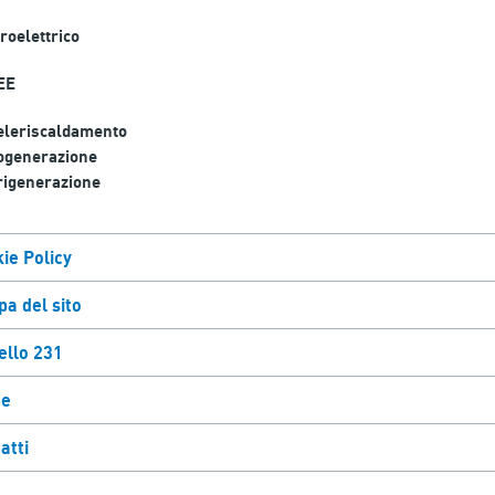
roelettrico
EE
eleriscaldamento
ogenerazione
rigenerazione
ie Policy
a del sito
llo 231
e
atti