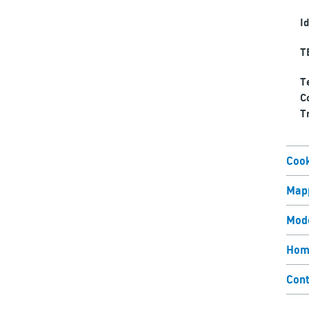
Id
T
T
C
T
Cook
Mapp
Mode
Hom
Cont