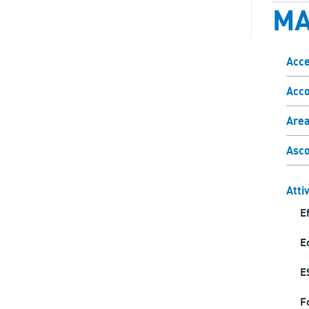
MA
Acce
Acco
Area
Asco
Attiv
Ef
E
E
F