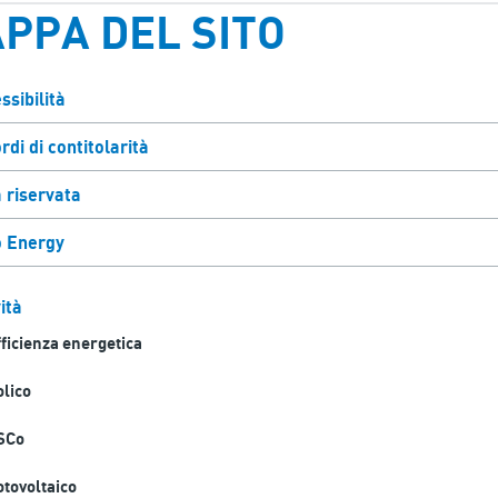
PPA DEL SITO
ssibilità
rdi di contitolarità
 riservata
 Energy
ità
ficienza energetica
olico
SCo
otovoltaico