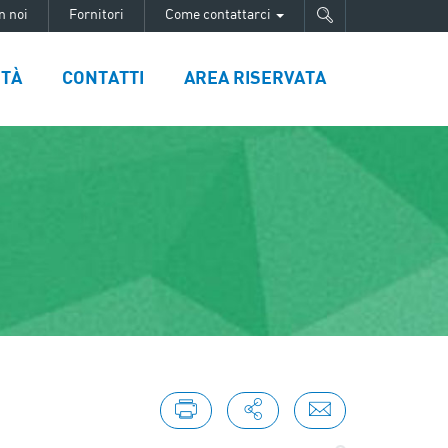
n noi
Fornitori
Come contattarci
ITÀ
CONTATTI
AREA RISERVATA