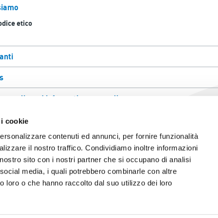
siamo
dice etico
anti
s
acy policy ed informative generali
any info
 i cookie
personalizzare contenuti ed annunci, per fornire funzionalità
lizzare il nostro traffico. Condividiamo inoltre informazioni
l nostro sito con i nostri partner che si occupano di analisi
 social media, i quali potrebbero combinarle con altre
o loro o che hanno raccolto dal suo utilizzo dei loro
- 31053 Pieve di Soligo (TV)
098
96