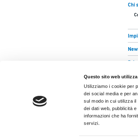
Chi 
Co
Impi
New
Priv
Comp
Questo sito web utilizza
Utilizziamo i cookie per 
dei social media e per ana
sul modo in cui utilizza i
dei dati web, pubblicità e
informazioni che ha fornit
Via Verizzo, 1030 
servizi.
Tel +39 0438 980
Fax +39 0438 820