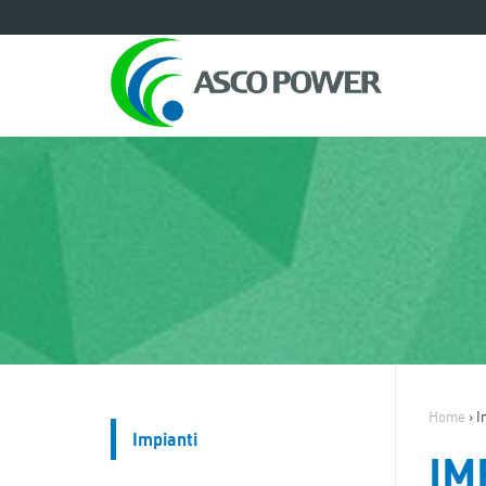
Home
›
I
Impianti
IM