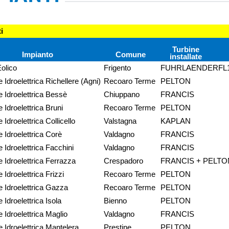
i
Turbine
Impianto
Comune
installate
olico
Frigento
FUHRLAENDERFL1
 Idroelettrica Richellere (Agni)
Recoaro Terme
PELTON
e Idroelettrica Bessè
Chiuppano
FRANCIS
 Idroelettrica Bruni
Recoaro Terme
PELTON
 Idroelettrica Collicello
Valstagna
KAPLAN
e Idroelettrica Corè
Valdagno
FRANCIS
 Idroelettrica Facchini
Valdagno
FRANCIS
e Idroelettrica Ferrazza
Crespadoro
FRANCIS + PELTO
 Idroelettrica Frizzi
Recoaro Terme
PELTON
e Idroelettrica Gazza
Recoaro Terme
PELTON
 Idroelettrica Isola
Bienno
PELTON
 Idroelettrica Maglio
Valdagno
FRANCIS
e Idroelettrica Mantelera
Prestine
PELTON