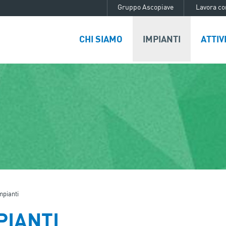
Gruppo Ascopiave
Lavora co
CHI SIAMO
IMPIANTI
ATTIV
mpianti
PIANTI