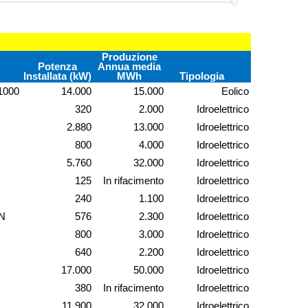
Produzione
Potenza
Annua media
Installata (kW)
MWh
Tipologia
000
14.000
15.000
Eolico
320
2.000
Idroelettrico
2.880
13.000
Idroelettrico
800
4.000
Idroelettrico
5.760
32.000
Idroelettrico
125
In rifacimento
Idroelettrico
240
1.100
Idroelettrico
N
576
2.300
Idroelettrico
800
3.000
Idroelettrico
640
2.200
Idroelettrico
17.000
50.000
Idroelettrico
380
In rifacimento
Idroelettrico
11.900
32.000
Idroelettrico