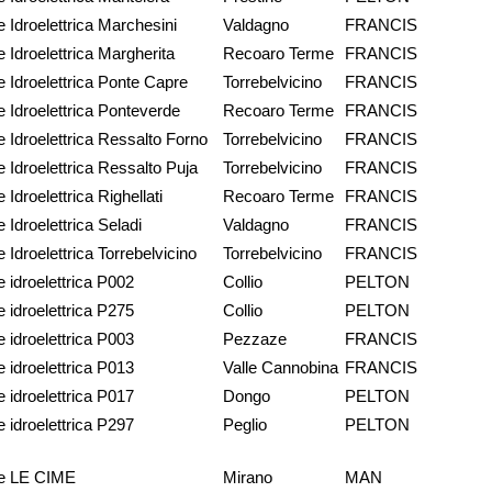
e Idroelettrica Marchesini
Valdagno
FRANCIS
e Idroelettrica Margherita
Recoaro Terme
FRANCIS
e Idroelettrica Ponte Capre
Torrebelvicino
FRANCIS
e Idroelettrica Ponteverde
Recoaro Terme
FRANCIS
e Idroelettrica Ressalto Forno
Torrebelvicino
FRANCIS
e Idroelettrica Ressalto Puja
Torrebelvicino
FRANCIS
 Idroelettrica Righellati
Recoaro Terme
FRANCIS
 Idroelettrica Seladi
Valdagno
FRANCIS
 Idroelettrica Torrebelvicino
Torrebelvicino
FRANCIS
e idroelettrica P002
Collio
PELTON
e idroelettrica P275
Collio
PELTON
e idroelettrica P003
Pezzaze
FRANCIS
e idroelettrica P013
Valle Cannobina
FRANCIS
e idroelettrica P017
Dongo
PELTON
e idroelettrica P297
Peglio
PELTON
le LE CIME
Mirano
MAN