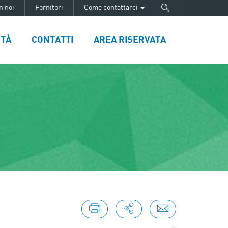
n noi
Fornitori
Come contattarci
ITÀ
CONTATTI
AREA RISERVATA