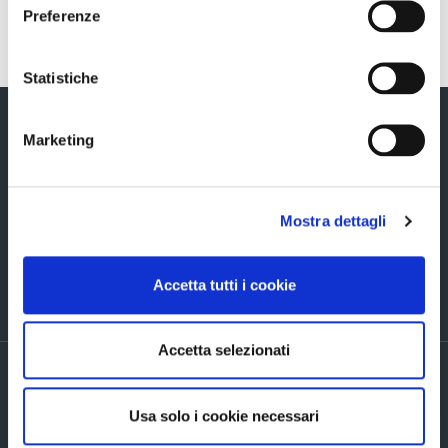
Preferenze
Statistiche
Marketing
Via Verizzo, 1030 - 31053 Pieve di Soligo (TV)
Mostra dettagli
Tel +39 0438 980098
Fax +39 0438 82096
Accetta tutti i cookie
C.F. - P.IVA – R.I. (TV-BL) 03038580241
REA TV 434538
Accetta selezionati
Privacy policy ed informative generali
Accordi di contitolarità
Usa solo i cookie necessari
Cookie Policy
Company info