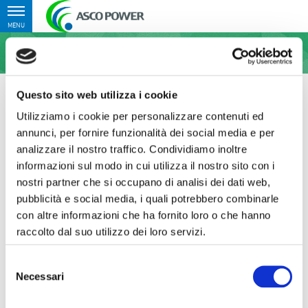
Toggle
MENU
navigation
Home
›
Attività
›
Eolico
Questo sito web utilizza i cookie
Utilizziamo i cookie per personalizzare contenuti ed
annunci, per fornire funzionalità dei social media e per
EOLICO
analizzare il nostro traffico. Condividiamo inoltre
informazioni sul modo in cui utilizza il nostro sito con i
nostri partner che si occupano di analisi dei dati web,
Asco Power detiene un parco eolico, composto da 14
pubblicità e social media, i quali potrebbero combinarle
aereogeneratori da 1 MW ciascuno, sito in Campania e un
con altre informazioni che ha fornito loro o che hanno
parco eolico in Provincia di Catanzaro con potenza nominale
raccolto dal suo utilizzo dei loro servizi.
di 21,6 MW di proprietà della controllata Asco Wind & Solar
S.r.l.
Selezione
Necessari
del
Visita il sito di
Gruppo Ascopiave
consenso